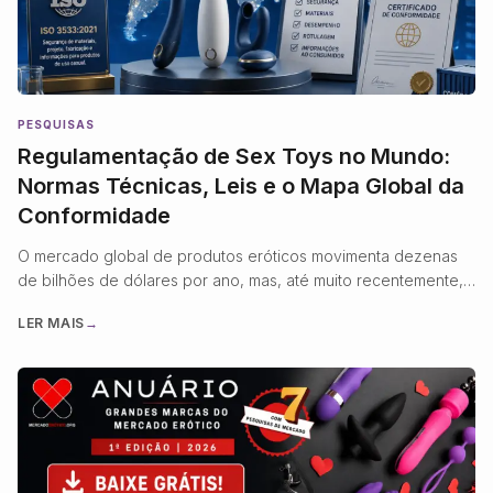
PESQUISAS
Regulamentação de Sex Toys no Mundo:
Normas Técnicas, Leis e o Mapa Global da
Conformidade
O mercado global de produtos eróticos movimenta dezenas
de bilhões de dólares por ano, mas, até muito recentemente,
operou quase inteiramente à margem da regulamentação
LER MAIS
→
técnica que rege outros bens de consumo. Um vibrador com
bateria de lítio, por exemplo, pode ser produzido com os
mesmos plásticos e componentes eletrônicos de um
brinquedo infantil ou …