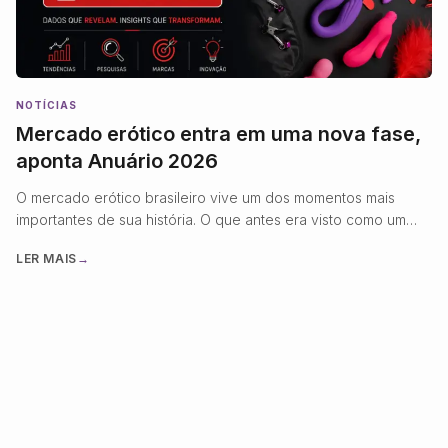
NOTÍCIAS
Mercado erótico entra em uma nova fase,
aponta Anuário 2026
O mercado erótico brasileiro vive um dos momentos mais
importantes de sua história. O que antes era visto como um
segmento de nicho hoje se consolida como uma indústria
LER MAIS
→
madura, altamente profissionalizada e orientada por inovação,
tecnologia e experiência do consumidor. Essa transformação
fica evidente com o lançamento do Anuário Grandes Marcas
do Mercado Erótico …