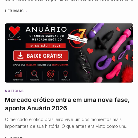
operou quase inteiramente à margem da regulamentação
LER MAIS
→
técnica que rege outros bens de consumo. Um vibrador com
bateria de lítio, por exemplo, pode ser produzido com os
mesmos plásticos e componentes eletrônicos de um
brinquedo infantil ou …
NOTÍCIAS
Mercado erótico entra em uma nova fase,
aponta Anuário 2026
O mercado erótico brasileiro vive um dos momentos mais
importantes de sua história. O que antes era visto como um
segmento de nicho hoje se consolida como uma indústria