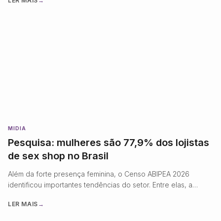
LER MAIS
→
madura, altamente profissionalizada e orientada por inovação,
tecnologia e experiência do consumidor. Essa transformação
fica evidente com o lançamento do Anuário Grandes Marcas
do Mercado Erótico …
MIDIA
Pesquisa: mulheres são 77,9% dos lojistas
de sex shop no Brasil
Além da forte presença feminina, o Censo ABIPEA 2026
identificou importantes tendências do setor. Entre elas, a
digitalização avança: 90% das empresas
LER MAIS
→