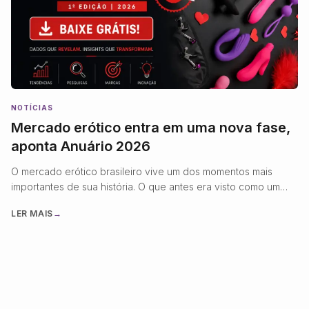
NOTÍCIAS
Mercado erótico entra em uma nova fase,
aponta Anuário 2026
O mercado erótico brasileiro vive um dos momentos mais
importantes de sua história. O que antes era visto como um
segmento de nicho hoje se consolida como uma indústria
LER MAIS
→
madura, altamente profissionalizada e orientada por inovação,
tecnologia e experiência do consumidor. Essa transformação
fica evidente com o lançamento do Anuário Grandes Marcas
do Mercado Erótico …