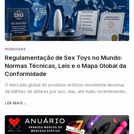
PESQUISAS
Regulamentação de Sex Toys no Mundo:
Normas Técnicas, Leis e o Mapa Global da
Conformidade
O mercado global de produtos eróticos movimenta dezenas
de bilhões de dólares por ano, mas, até muito recentemente,
operou quase inteiramente à margem da regulamentação
LER MAIS
→
técnica que rege outros bens de consumo. Um vibrador com
bateria de lítio, por exemplo, pode ser produzido com os
mesmos plásticos e componentes eletrônicos de um
brinquedo infantil ou …