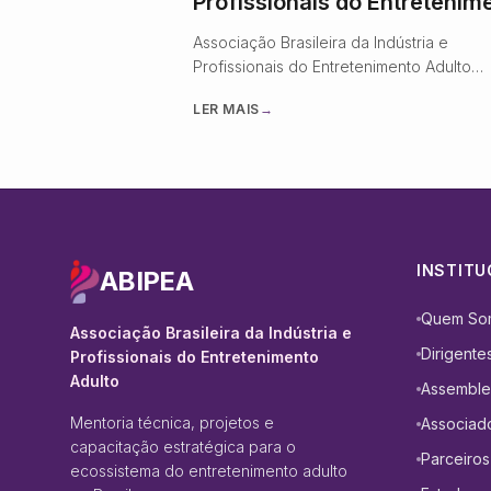
Profissionais do Entretenim
Adulto
Associação Brasileira da Indústria e
Profissionais do Entretenimento Adulto
(ABIPEA) inicia suas atividades com foco
LER MAIS
→
regulamentação, conformidade digital e
profissionalização do setor.
INSTITU
ABIPEA
Quem So
Associação Brasileira da Indústria e
Dirigente
Profissionais do Entretenimento
Adulto
Assemble
Mentoria técnica, projetos e
Associad
capacitação estratégica para o
Parceiros
ecossistema do entretenimento adulto