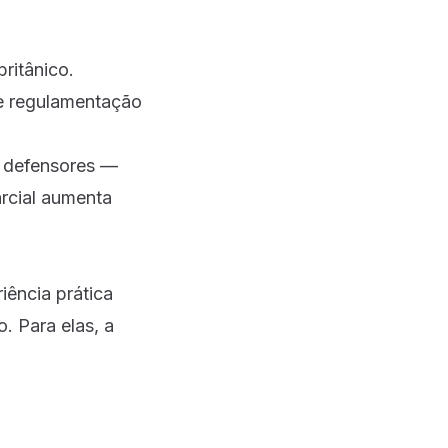
ritânico.
de regulamentação
o defensores —
arcial aumenta
iência prática
. Para elas, a