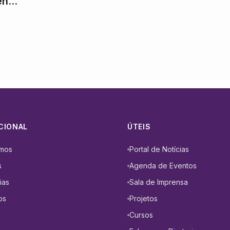
ento
 em
CIONAL
ÚTEIS
mos
Portal de Notícias
s
Agenda de Eventos
ias
Sala de Imprensa
os
Projetos
Cursos