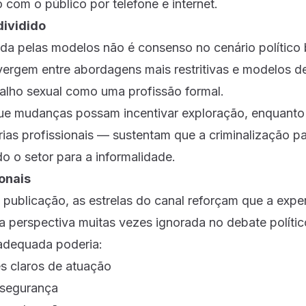
 com o público por telefone e internet.
dividido
da pelas modelos não é consenso no cenário político b
vergem entre abordagens mais restritivas e modelos 
balho sexual como uma profissão formal.
ue mudanças possam incentivar exploração, enquant
rias profissionais — sustentam que a criminalização p
o o setor para a informalidade.
onais
publicação, as estrelas do canal reforçam que a exper
 perspectiva muitas vezes ignorada no debate político
adequada poderia:
es claros de atuação
 segurança