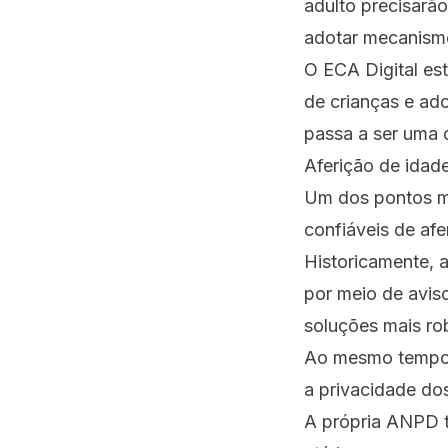
adulto precisarã
adotar mecanismo
O ECA Digital es
de crianças e ad
passa a ser uma o
Aferição de idade
Um dos pontos ma
confiáveis de afe
Historicamente, a
por meio de avis
soluções mais ro
Ao mesmo tempo, 
a privacidade dos
A própria ANPD t