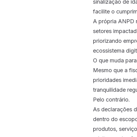
sinalização de id
facilite o cumpr
A própria ANPD r
setores impactad
priorizando empr
ecossistema digit
O que muda para
Mesmo que a fisca
prioridades imedi
tranquilidade regu
Pelo contrário.
As declarações d
dentro do escopo
produtos, serviç