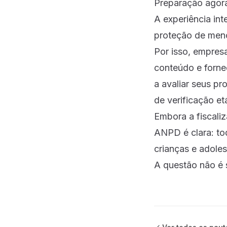
Preparação agora 
A experiência in
proteção de meno
Por isso, empres
conteúdo e forn
a avaliar seus p
de verificação et
Embora a fiscali
ANPD é clara: to
crianças e adole
A questão não é 