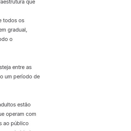
raestrutura que
e todos os
em gradual,
todo o
teja entre as
omo um período de
dultos estão
 que operam com
s ao público