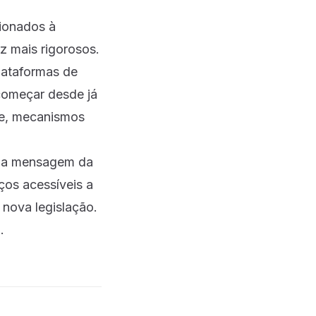
cionados à
z mais rigorosos.
lataformas de
começar desde já
ade, mecanismos
, a mensagem da
ços acessíveis a
nova legislação.
.