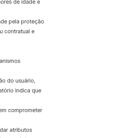
nores de idade e
ade pela proteção
u contratual e
canismos
ão do usuário,
tório indica que
 sem comprometer
ar atributos