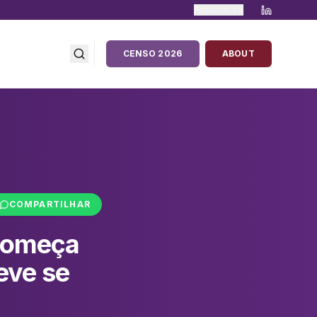
Associe-se
CENSO 2026
ABOUT
COMPARTILHAR
 começa
eve se