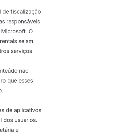
 de fiscalização
as responsáveis
 Microsoft. O
rentais sejam
ros serviços
onteúdo não
laro que esses
o.
s de aplicativos
l dos usuários.
tária e