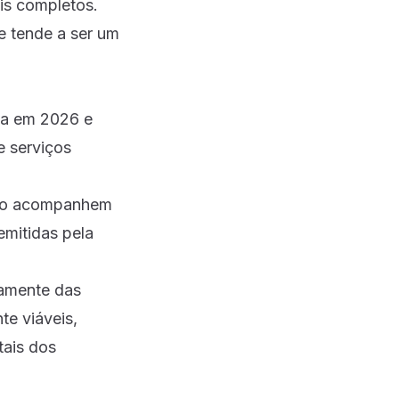
is completos.
e tende a ser um
da em 2026 e
e serviços
lto acompanhem
emitidas pela
vamente das
te viáveis,
tais dos