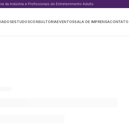
a da Indústria e Profissionais do Entretenimento Adulto
IADOS
ESTUDOS
CONSULTORIA
EVENTOS
SALA DE IMPRENSA
CONTATO