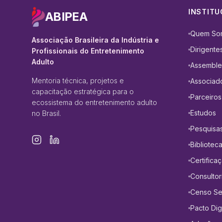
INSTITU
ABIPEA
Quem So
Associação Brasileira da Indústria e
Dirigente
Profissionais do Entretenimento
Adulto
Assemble
Mentoria técnica, projetos e
Associad
capacitação estratégica para o
Parceiros
ecossistema do entretenimento adulto
Estudos
no Brasil.
Pesquisa
Bibliotec
Certifica
Consultor
Censo Set
Pacto Digi