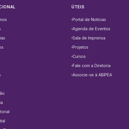
CIONAL
ÚTEIS
mos
Portal de Notícias
s
Agenda de Eventos
ias
Sala de Imprensa
os
Projetos
Cursos
Fale com a Diretoria
s
Associe-se à ABIPEA
a
ção
ia
orial
tal