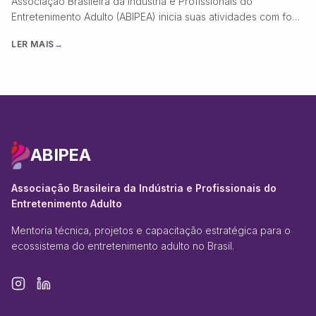
Associação Brasileira da Indústria e Profissionais do
Entretenimento Adulto (ABIPEA) inicia suas atividades com foco
em regulamentação, conformidade digital e profissionalização
LER MAIS
→
do setor.
ABIPEA
Associação Brasileira da Indústria e Profissionais do
Entretenimento Adulto
Mentoria técnica, projetos e capacitação estratégica para o
ecossistema do entretenimento adulto no Brasil.