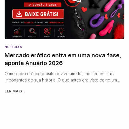
NOTÍCIAS
Mercado erótico entra em uma nova fase,
aponta Anuário 2026
O mercado erótico brasileiro vive um dos momentos mais
importantes de sua história. O que antes era visto como um
segmento de nicho hoje se consolida como uma indústria
LER MAIS
→
madura, altamente profissionalizada e orientada por inovação,
tecnologia e experiência do consumidor. Essa transformação
fica evidente com o lançamento do Anuário Grandes Marcas
do Mercado Erótico …