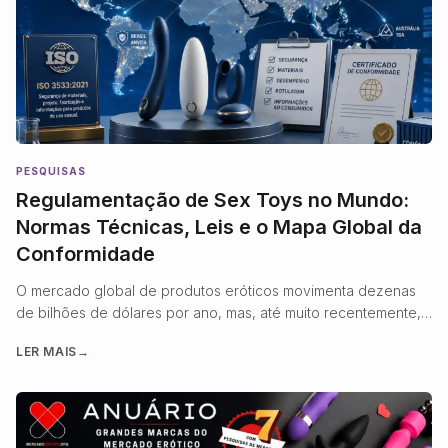
PESQUISAS
Regulamentação de Sex Toys no Mundo:
Normas Técnicas, Leis e o Mapa Global da
Conformidade
O mercado global de produtos eróticos movimenta dezenas
de bilhões de dólares por ano, mas, até muito recentemente,
operou quase inteiramente à margem da regulamentação
LER MAIS
→
técnica que rege outros bens de consumo. Um vibrador com
bateria de lítio, por exemplo, pode ser produzido com os
mesmos plásticos e componentes eletrônicos de um
brinquedo infantil ou …