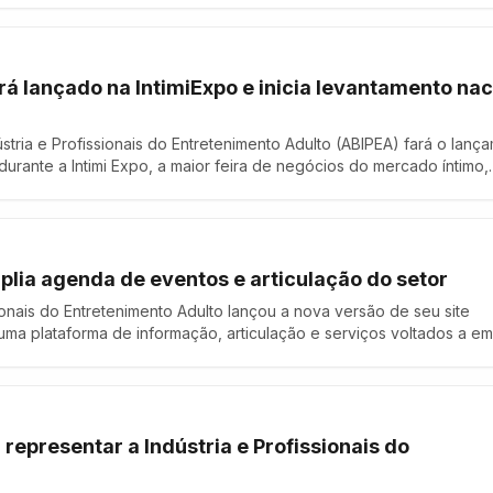
formidade no ambiente online. A proposta surge …
á lançado na IntimiExpo e inicia levantamento nac
ústria e Profissionais do Entretenimento Adulto (ABIPEA) fará o lanç
urante a Intimi Expo, a maior feira de negócios do mercado íntimo,
ica Latina. A iniciativa marca o início de um amplo levantamento na
atégicos da indústria …
mplia agenda de eventos e articulação do setor
sionais do Entretenimento Adulto lançou a nova versão de seu site
o uma plataforma de informação, articulação e serviços voltados a e
tal foi estruturado para reunir conteúdos institucionais, notícias, p
representar a Indústria e Profissionais do