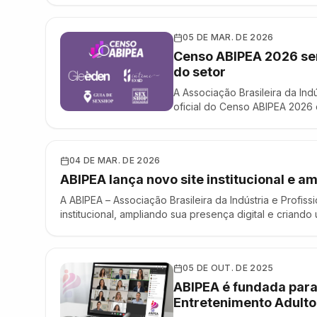
responsabilidade, ética e con
05 DE MAR. DE 2026
Censo ABIPEA 2026 ser
do setor
A Associação Brasileira da Ind
oficial do Censo ABIPEA 2026 d
sensual e de bem-estar da Amér
destinado a mapear dados estr
04 DE MAR. DE 2026
ABIPEA lança novo site institucional e a
A ABIPEA – Associação Brasileira da Indústria e Profis
institucional, ampliando sua presença digital e criand
profissionais e criadores que atuam no setor. O novo por
e …
05 DE OUT. DE 2025
ABIPEA é fundada para 
Entretenimento Adulto