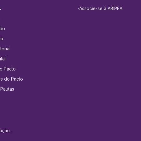
s
Associe-se à ABIPEA
a
ção
ia
orial
tal
o Pacto
os do Pacto
 Pautas
ação.