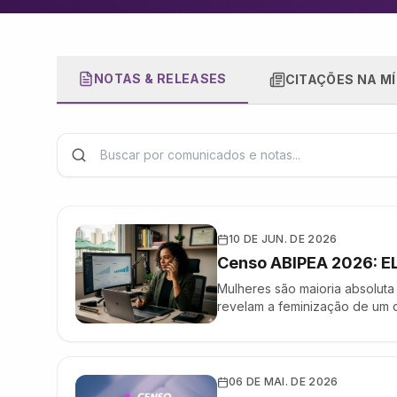
NOTAS & RELEASES
CITAÇÕES NA MÍ
10 DE JUN. DE 2026
Censo ABIPEA 2026:
Mulheres são maioria absolut
revelam a feminização de u
HISTÓRIA 77,9% dos lojistas 
68% das lojistas cadastradas
06 DE MAI. DE 2026