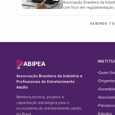
Associação Brasileira da Indúst
com foco em regulamentação, c
EXIBINDO
7
D
INSTITU
ABIPEA
Quem So
Associação Brasileira da Indústria e
Dirigente
Profissionais do Entretenimento
Adulto
Assemble
Mentoria técnica, projetos e
Associad
capacitação estratégica para o
Parceiros
ecossistema do entretenimento adulto
Estudos
no Brasil.