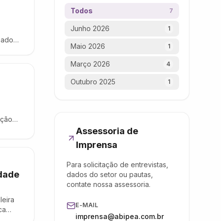
Todos
7
Junho 2026
1
zado
Maio 2026
1
 causa
Março 2026
4
Outubro 2025
1
ação
ente
Assessoria de
Imprensa
Para solicitação de entrevistas,
idade
dados do setor ou pautas,
contate nossa assessoria.
leira
E-MAIL
ca
imprensa@abipea.com.br
ios de