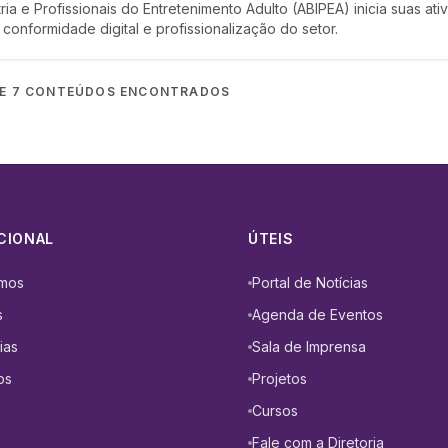
ria e Profissionais do Entretenimento Adulto (ABIPEA) inicia suas ati
onformidade digital e profissionalização do setor.
E
7
CONTEÚDOS ENCONTRADOS
CIONAL
ÚTEIS
mos
Portal de Notícias
s
Agenda de Eventos
ias
Sala de Imprensa
os
Projetos
Cursos
Fale com a Diretoria