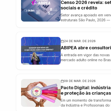
Censo 2026 revela: se
sociais e crédito
Setor avança apoiado em vend
estruturais São Paulo, 2026 —
sobre o mercado adulto brasi
— das condições estruturais 
24 DE MAR. DE 2026
ABIPEA abre consultor
A entrada em vigor das novas 
mercado adulto online no Bras
etária e responsabilidade da
sexshops digitais — passam a 
09 DE MAR. DE 2026
Pacto Digital: indústr
e proteção às crianças
Em um momento de transformaçã
da Indústria e Profissionais do
reunir empresas, plataformas, 