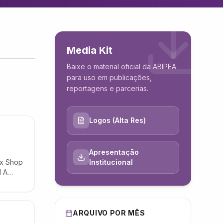
Media Kit
Baixe o material oficial da ABIPEA
para uso em publicações,
reportagens e parcerias.
Logos (Alta Res)
Apresentação
ex Shop
Institucional
 A
is de
ARQUIVO POR MÊS