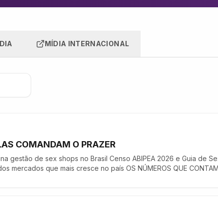
DIA
MÍDIA INTERNACIONAL
 ELAS COMANDAM O PRAZER
a na gestão de sex shops no Brasil Censo ABIPEA 2026 e Guia de S
m dos mercados que mais cresce no país OS NÚMEROS QUE CONTAM
do mercado adulto brasileiro são mulheres (Censo ABIPEA 2026) ma
 …