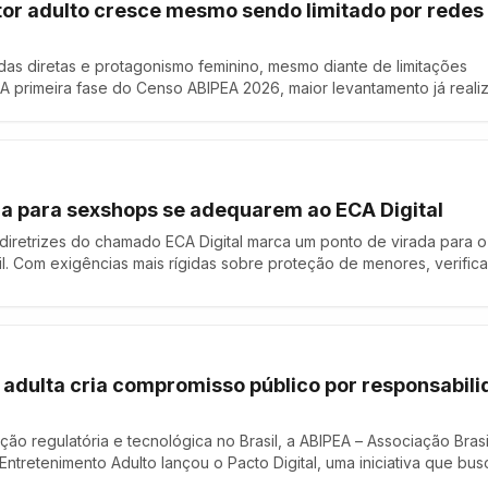
tor adulto cresce mesmo sendo limitado por redes
as diretas e protagonismo feminino, mesmo diante de limitações
 A primeira fase do Censo ABIPEA 2026, maior levantamento já reali
leiro, revela um setor em expansão que cresce apesar — e não por
do ambiente em que …
ia para sexshops se adequarem ao ECA Digital
diretrizes do chamado ECA Digital marca um ponto de virada para o
il. Com exigências mais rígidas sobre proteção de menores, verific
s plataformas, empresas que operam no segmento 18+ — especialm
enfrentar um novo nível de …
ia adulta cria compromisso público por responsabil
o regulatória e tecnológica no Brasil, a ABIPEA – Associação Brasi
 Entretenimento Adulto lançou o Pacto Digital, uma iniciativa que bus
criadores de conteúdo e profissionais do setor em torno de princíp