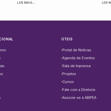
LER MAIS
→
LER 
nicho hoje se consolida como uma indústria
avan
s bens
madura, altamente profissionalizada e
ítio,
orientada por inovação, tecnologia e
s
experiência do consumidor. Essa
nicos
transformação fica evidente com o
lançamento do Anuário Grandes Marcas do
Mercado Erótico …
CIONAL
ÚTEIS
mos
Portal de Notícias
s
Agenda de Eventos
ias
Sala de Imprensa
os
Projetos
Cursos
Fale com a Diretoria
s
Associe-se à ABIPEA
a