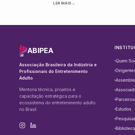
LER MAIS
→
quase inteiramente à margem da
regulamentação técnica que rege outro
de consumo. Um vibrador com bateria de l
por exemplo, pode ser produzido com o
mesmos plásticos e componentes eletrô
de um brinquedo infantil ou …
INSTITU
ABIPEA
Quem So
Associação Brasileira da Indústria e
Dirigente
Profissionais do Entretenimento
Adulto
Assemble
Mentoria técnica, projetos e
Associad
capacitação estratégica para o
Parceiros
ecossistema do entretenimento adulto
Estudos
no Brasil.
Pesquisa
Bibliotec