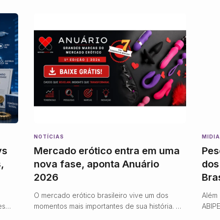
NOTÍCIAS
MIDIA
ys
Mercado erótico entra em uma
Pes
,
nova fase, aponta Anuário
dos
2026
Bras
O mercado erótico brasileiro vive um dos
Além 
es
momentos mais importantes de sua história. O
ABIPE
operou
que antes era visto como um segmento de
tendê