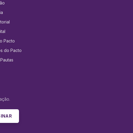
ção
ia
orial
tal
o Pacto
os do Pacto
 Pautas
ação.
SINAR