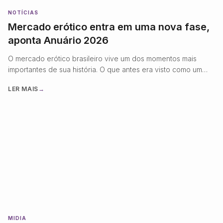
NOTÍCIAS
Mercado erótico entra em uma nova fase,
aponta Anuário 2026
O mercado erótico brasileiro vive um dos momentos mais
importantes de sua história. O que antes era visto como um
segmento de nicho hoje se consolida como uma indústria
LER MAIS
→
madura, altamente profissionalizada e orientada por inovação,
tecnologia e experiência do consumidor. Essa transformação
fica evidente com o lançamento do Anuário Grandes Marcas
do Mercado Erótico …
MIDIA