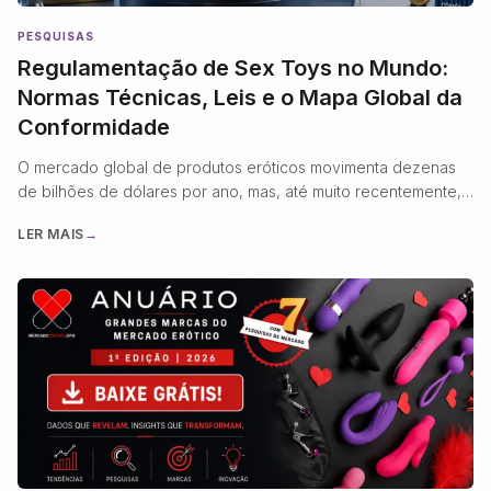
PESQUISAS
Regulamentação de Sex Toys no Mundo:
Normas Técnicas, Leis e o Mapa Global da
Conformidade
O mercado global de produtos eróticos movimenta dezenas
de bilhões de dólares por ano, mas, até muito recentemente,
operou quase inteiramente à margem da regulamentação
LER MAIS
→
técnica que rege outros bens de consumo. Um vibrador com
bateria de lítio, por exemplo, pode ser produzido com os
mesmos plásticos e componentes eletrônicos de um
brinquedo infantil ou …