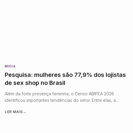
fica evidente com o lançamento do Anuário Grandes Marcas
do Mercado Erótico …
MIDIA
Pesquisa: mulheres são 77,9% dos lojistas
de sex shop no Brasil
Além da forte presença feminina, o Censo ABIPEA 2026
identificou importantes tendências do setor. Entre elas, a
digitalização avança: 90% das empresas
LER MAIS
→