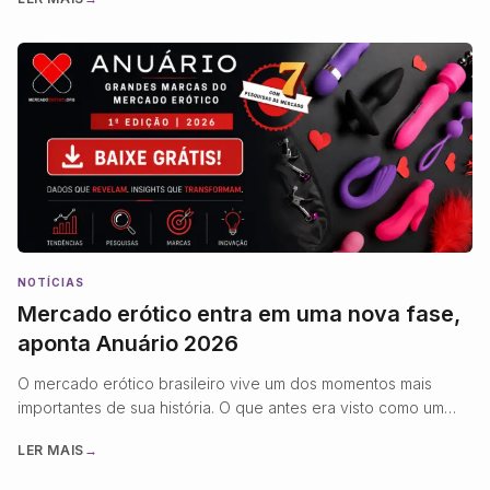
técnica que rege outros bens de consumo. Um vibrador com
bateria de lítio, por exemplo, pode ser produzido com os
mesmos plásticos e componentes eletrônicos de um
brinquedo infantil ou …
NOTÍCIAS
Mercado erótico entra em uma nova fase,
aponta Anuário 2026
O mercado erótico brasileiro vive um dos momentos mais
importantes de sua história. O que antes era visto como um
segmento de nicho hoje se consolida como uma indústria
LER MAIS
→
madura, altamente profissionalizada e orientada por inovação,
tecnologia e experiência do consumidor. Essa transformação