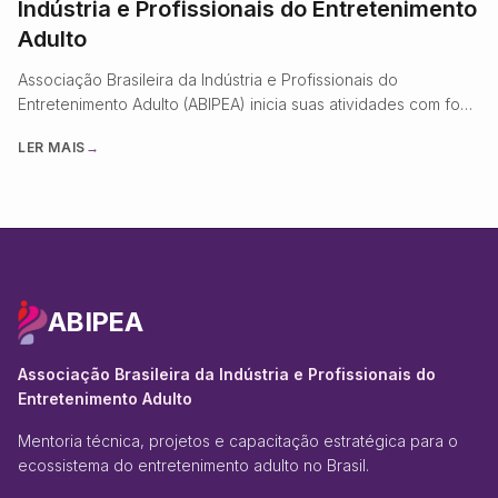
Indústria e Profissionais do Entretenimento
Adulto
Associação Brasileira da Indústria e Profissionais do
Entretenimento Adulto (ABIPEA) inicia suas atividades com foco
em regulamentação, conformidade digital e profissionalização
LER MAIS
→
do setor.
ABIPEA
Associação Brasileira da Indústria e Profissionais do
Entretenimento Adulto
Mentoria técnica, projetos e capacitação estratégica para o
ecossistema do entretenimento adulto no Brasil.